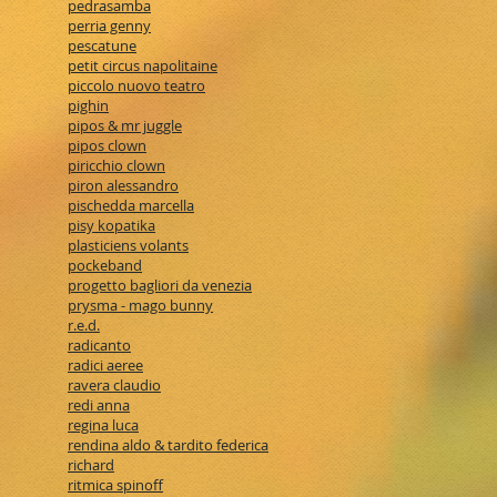
pedrasamba
perria genny
pescatune
petit circus napolitaine
piccolo nuovo teatro
pighin
pipos & mr juggle
pipos clown
piricchio clown
piron alessandro
pischedda marcella
pisy kopatika
plasticiens volants
pockeband
progetto bagliori da venezia
prysma - mago bunny
r.e.d.
radicanto
radici aeree
ravera claudio
redi anna
regina luca
rendina aldo & tardito federica
richard
ritmica spinoff