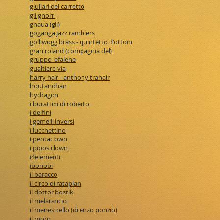
giullari del carretto
gli gnorri
gnaua (gli)
goganga jazz ramblers
golliwogg brass - quintetto d'ottoni
gran roland (compagnia del)
gruppo lefalene
gualtiero via
harry hair - anthony trahair
houtandhair
hydragon
i burattini di roberto
i delfini
i gemelli inversi
i lucchettino
i pentaclown
i pipos clown
i4elementi
ibonobi
il baracco
il circo di rataplan
il dottor bostik
il melarancio
il menestrello (di enzo ponzio)
il moro