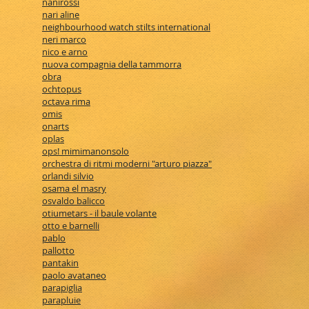
nanirossi
nari aline
neighbourhood watch stilts international
neri marco
nico e arno
nuova compagnia della tammorra
obra
ochtopus
octava rima
omis
onarts
oplas
ops! mimimanonsolo
orchestra di ritmi moderni "arturo piazza"
orlandi silvio
osama el masry
osvaldo balicco
otiumetars - il baule volante
otto e barnelli
pablo
pallotto
pantakin
paolo avataneo
parapiglia
parapluie