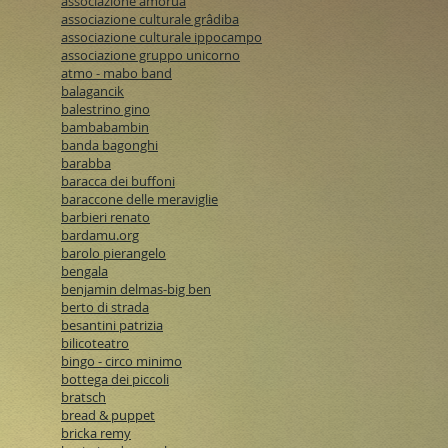
associazione amorua
associazione culturale grâdiba
associazione culturale ippocampo
associazione gruppo unicorno
atmo - mabo band
balagancik
balestrino gino
bambabambin
banda bagonghi
barabba
baracca dei buffoni
baraccone delle meraviglie
barbieri renato
bardamu.org
barolo pierangelo
bengala
benjamin delmas-big ben
berto di strada
besantini patrizia
bilicoteatro
bingo - circo minimo
bottega dei piccoli
bratsch
bread & puppet
bricka remy