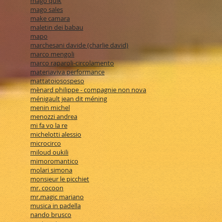
mago quik
mago sales
make camara
maletin dei babau
mapo
marchesani davide (charlie david)
marco mengoli
marco raparoli-circolamento
materiaviva performance
mattatoiosospeso
mènard philippe - compagnie non nova
ménigault jean dit méning
menin michel
menozzi andrea
mi fa vo la re
michelotti alessio
microcirco
miloud oukili
mimoromantico
molari simona
monsieur le picchiet
mr. cocoon
mr.magic mariano
musica in padella
nando brusco