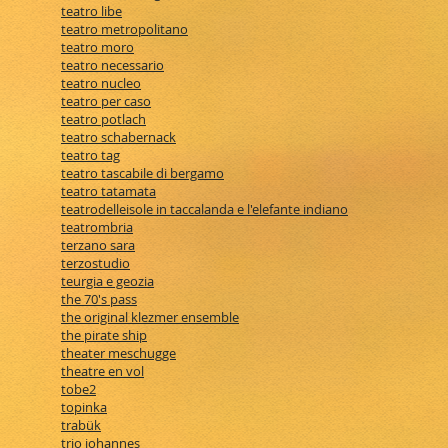
teatro libe
teatro metropolitano
teatro moro
teatro necessario
teatro nucleo
teatro per caso
teatro potlach
teatro schabernack
teatro tag
teatro tascabile di bergamo
teatro tatamata
teatrodelleisole in taccalanda e l'elefante indiano
teatrombria
terzano sara
terzostudio
teurgia e geozia
the 70's pass
the original klezmer ensemble
the pirate ship
theater meschugge
theatre en vol
tobe2
topinka
trabük
trio johannes