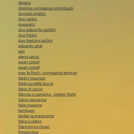
derevo
distinta compagnia colombazzi
domani smetto
don carlos
dueazero
duo edera (le nanètt)
duo figaro
duo lisetta e luchini
edoardo attili
ego
elena zanzu
ewan colsell
ewan colsell
ezec le floch - compagnie lemings
fabbri maurizio
fabbrica delle bucce
fabio di cocco
fabrizio e samanta - stelten flight
failoni giovanna
false majeure
familupis
fanfan la marguerite
felice e celina
filarmonica clown
fimiani tino