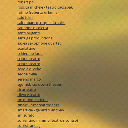
robert po
roscica michele - teatro caccabak
rufino (roberto di lernia)
said fekri
saltimbanco, cirque du soleil
sandrine nicoletta
santi briganti
sarruga produccions
saxea saxophone quartet
scarlattine
schierano lucia
scioccoteatro
scioccoteatro
scuola di cirko
sedda clelia
sereno marco
sgumbbicio clown theater
sicurteatro
silence teatro
sin mundus cirkus
sinakt - circoteatrodanza
smart cie - gérard & andrew
smisurato
sorrentino mimmo (teatroincontro)
sorrisi randagi