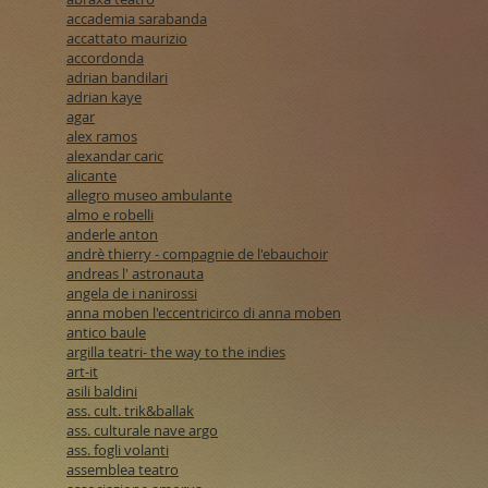
accademia sarabanda
accattato maurizio
accordonda
adrian bandilari
adrian kaye
agar
alex ramos
alexandar caric
alicante
allegro museo ambulante
almo e robelli
anderle anton
andrè thierry - compagnie de l'ebauchoir
andreas l' astronauta
angela de i nanirossi
anna moben l'eccentricirco di anna moben
antico baule
argilla teatri- the way to the indies
art-it
asili baldini
ass. cult. trik&ballak
ass. culturale nave argo
ass. fogli volanti
assemblea teatro