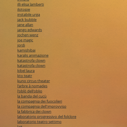
illi elisa lamberti
ilotopie
instabile urga
jack bubble
jane allan
jango edwards
jochen wenz
joe magic
jordi
kamishibai
karalis animazione
katastrofa clown
katastrofa clown
kibel laura
kto teatr
kuno circus theater
l'arbre à nomades
l'oblò dell'oblio
la banda del cucù
la compagnia dei fuocolieri
la compagnia dell'improvviso
la fabbrica dei clown
laboratorio progressivo del folclore
laboratorio teatro settimo
lait