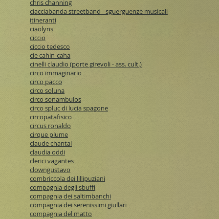
chris channing
ciacciabanda streetband - sguerguenze musicali
itineranti
ciaolyns
ciccio
ciccio tedesco
cie cahin-caha
cinelli claudio (porte girevoli - ass. cult.)
circo immaginario
circo pacco
circo soluna
circo sonambulos
circo spluc di lucia spagone
circopatafisico
circus ronaldo
cirque plume
claude chantal
claudia oddi
clerici vagantes
clowngustavo
combriccola dei lillipuziani
compagnia degli sbuffi
compagnia dei saltimbanchi
compagnia dei serenissimi giullari
compagnia del matto