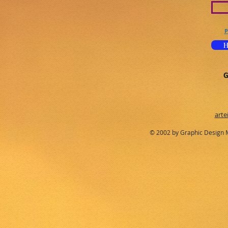
P
H
G
arte
© 2002 by Graphic Design 