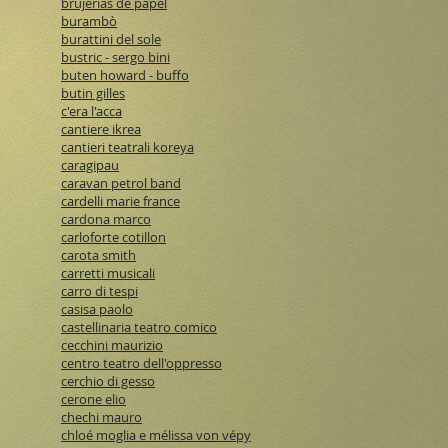
brujerias de papel
burambò
burattini del sole
bustric - sergo bini
buten howard - buffo
butin gilles
c'era l'acca
cantiere ikrea
cantieri teatrali koreya
caragipau
caravan petrol band
cardelli marie france
cardona marco
carloforte cotillon
carota smith
carretti musicali
carro di tespi
casisa paolo
castellinaria teatro comico
cecchini maurizio
centro teatro dell'oppresso
cerchio di gesso
cerone elio
chechi mauro
chloé moglia e mélissa von vépy