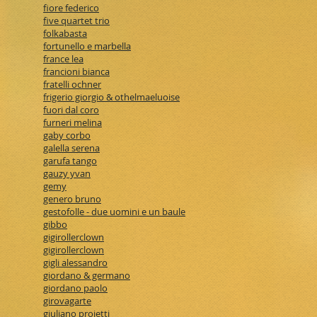
fiore federico
five quartet trio
folkabasta
fortunello e marbella
france lea
francioni bianca
fratelli ochner
frigerio giorgio & othelmaeluoise
fuori dal coro
furneri melina
gaby corbo
galella serena
garufa tango
gauzy yvan
gemy
genero bruno
gestofolle - due uomini e un baule
gibbo
gigirollerclown
gigirollerclown
gigli alessandro
giordano & germano
giordano paolo
girovagarte
giuliano proietti