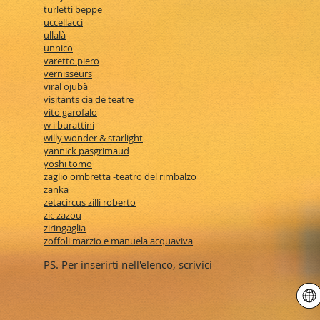
turletti beppe
uccellacci
ullalà
unnico
varetto piero
vernisseurs
viral ojubà
visitants cia de teatre
vito garofalo
w i burattini
willy wonder & starlight
yannick pasgrimaud
yoshi tomo
zaglio ombretta -teatro del rimbalzo
zanka
zetacircus zilli roberto
zic zazou
ziringaglia
zoffoli marzio e manuela acquaviva
PS. Per inserirti nell'elenco, scrivici