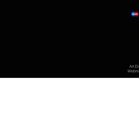
Art D
Webmas