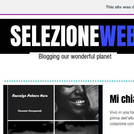
This site was 
"
SELEZIONE
WE
Blogging our wonderful planet
This site is made by your feed
Home
TV news
Mi chi
Vivo in una fo
prima dell’al
colazione con 